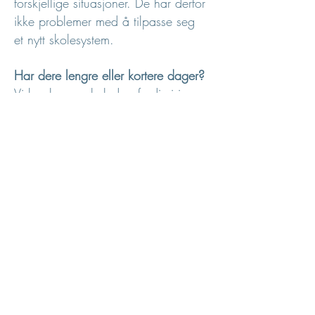
forskjellige situasjoner. De har derfor
ikke problemer med å tilpasse seg
et nytt skolesystem.
Har dere lengre eller kortere dager?
Vi har lengre skoledag fordi vi i
tillegg til å dekke minstetimetallet i
alle fag gir elevene mulighet til å
fordype seg etter egen interesse,
eller tid til å arbeide med områder
eleven trenger mer tid på.
Hva koster det?
Friskoler mottar tilskudd fra staten i
størrelsesorden 85 % av satsene
offentlige skoler får. De resterende
15 % kan vi be foreldrene om å
betale i form av skolepenger. Åmot